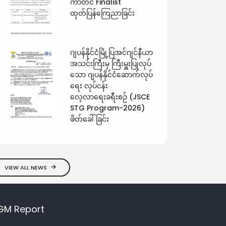
ကာတင် Finalist
ထုတ်ပြန်ကြေညာခြင်း
ဂျပန်နိုင်ငံမြို့ပြအင်ဂျင်နီယာ
အသင်းကြီးမှ ကြီးမှူးပြုလုပ်
သော ဂျပန်နိုင်ငံဆောက်လုပ်
ရေး လုပ်ငန်း
လေ့လာရေးခရီးစဉ် (JSCE
STG Program-2026)
ဖိတ်ခေါ်ခြင်း
VIEW ALL NEWS
GM Report