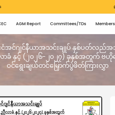
T
s
h
vigation
CEC
AGM Report
Committees/TDs
Members
ိုင်ငံအင်ဂျင်နီယာအသင်းချုပ် နှစ်ပတ်လည်
ီလာခံ နှင့် (၂၀၂၆-၂၀၂၇) ခုနှစ်အတွက် ဗဟိ
ဝင်ရွေးချယ်တင်မြှောက်ပွဲဖိတ်ကြားလွှာ