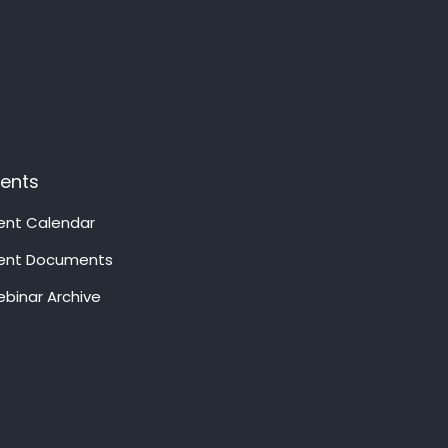
vents
ent Calendar
ent Documents
binar Archive