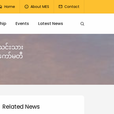
op Menu
Home
About MES
Contact
ome
info
mail
hip
Events
Latest News
အသင်းသား
ုကော်မတီ
Related News