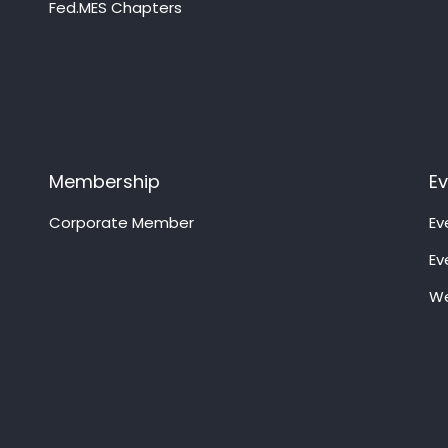
Fed.MES Chapters
Membership
E
Corporate Member
Ev
Ev
We