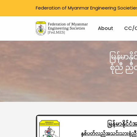
Federation of Myanmar Engineering Societie
Main na
About
CC/
Skip to main content
မြန်မာန
စုံညီ ည