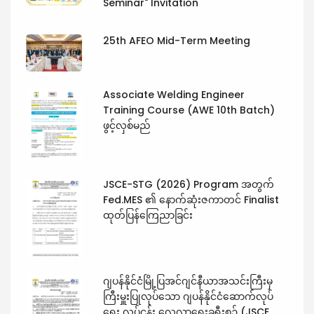
Seminar" Invitation
25th AFEO Mid-Term Meeting
Associate Welding Engineer
Training Course (AWE 10th Batch)
ဖွင့်လှစ်မည်
JSCE-STG (2026) Program အတွက်
Fed.MES ၏ နောက်ဆုံးဇကာတင် Finalist
ထုတ်ပြန်ကြေညာခြင်း
ဂျပန်နိုင်ငံမြို့ပြအင်ဂျင်နီယာအသင်းကြီးမှ
ကြီးမှူးပြုလုပ်သော ဂျပန်နိုင်ငံဆောက်လုပ်
ရေး လုပ်ငန်း လေ့လာရေးခရီးစဉ် (JSCE