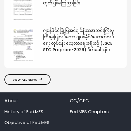
ထုတ်ပြန်ကြေညာခြင်း
ဂျပန်နိုင်ငံမြို့ပြအင်ဂျင်နီယာအသင်းကြီးမှ
ကြီးမှူးပြုလုပ်သော ဂျပန်နိုင်ငံဆောက်လုပ်
ရေး လုပ်ငန်း လေ့လာရေးခရီးစဉ် (JSCE
STG Program-2026) ဖိတ်ခေါ်ခြင်း
VIEW ALL NEWS
About
CC/CEC
History of Fed.MES
Fed.MES Chapters
Objective of Fed.MES