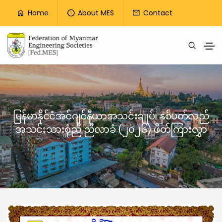
Top Menu
Home
About MES
Contact
home
info
mail
Skip to main content
မြန်မာနိုင်ငံအင်ဂျင်နီယာအသင်းချုပ်၊ နှစ်ပတ်လည်
အသင်းသားစုံညီ ညီလာခံ (၂၀၂၆) ဖိတ်ကြားလွှာ