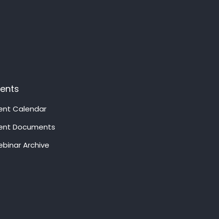
vents
ent Calendar
ent Documents
binar Archive