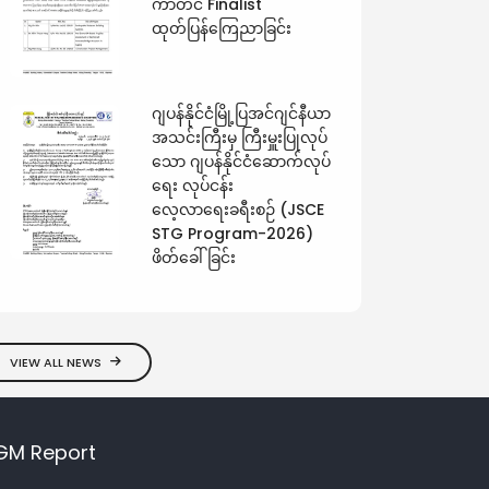
ကာတင် Finalist
ထုတ်ပြန်ကြေညာခြင်း
ဂျပန်နိုင်ငံမြို့ပြအင်ဂျင်နီယာ
အသင်းကြီးမှ ကြီးမှူးပြုလုပ်
သော ဂျပန်နိုင်ငံဆောက်လုပ်
ရေး လုပ်ငန်း
လေ့လာရေးခရီးစဉ် (JSCE
STG Program-2026)
ဖိတ်ခေါ်ခြင်း
VIEW ALL NEWS
GM Report