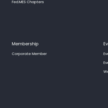
Fed.MES Chapters
Membership
E
Corporate Member
Ev
Ev
We