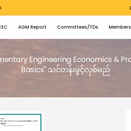
T
s
h
vigation
CEC
AGM Report
Committees/TDs
Members
ementary Engineering Economics & Pro
Basics" သင်တန်းဖွင့်လှစ်မည်