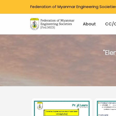
Federation of Myanmar Engineering Societie
Main na
About
CC/
Skip to main content
"El