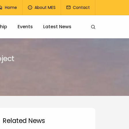
op Menu
Home
About MES
Contact
ome
info
mail
hip
Events
Latest News
ject
Related News