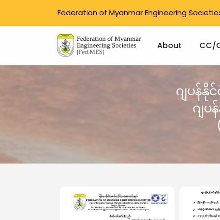
Federation of Myanmar Engineering Societie
Main na
About
CC/
Skip to main content
ဂျပန်နို
ဂျပန