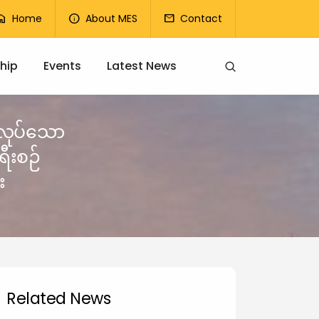
op Menu
Home
About MES
Contact
ome
info
mail
hip
Events
Latest News
ြုလုပ်သော
ီးစဉ်
း
Related News