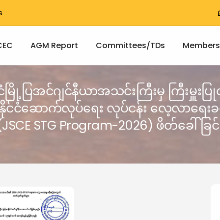
T
s
h
vigation
CEC
AGM Report
Committees/TDs
Members
င်ငံမြို့ပြအင်ဂျင်နီယာအသင်းကြီးမှ ကြီးမှူးပ
်နိုင်ငံဆောက်လုပ်ရေး လုပ်ငန်း လေ့လာရေးခရ
(JSCE STG Program-2026) ဖိတ်ခေါ်ခြင်