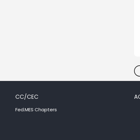
CC/CEC
A
Fed.MES Chapters