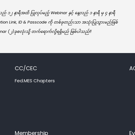
ည် ၁၂ နာရီအထိ ပြုလုပ်မည့် Webinar နှင့် နေ့လည် ၁ နာရီ မှ ၄ နာရီ
ation Link, ID & Passcode ကို တစ်ခုတည်းသာ အသုံးပြုသွားမည်ဖြစ်
r (၂)ခုစလုံးသို့ တက်ရောက်လို့ရရှိမည် ဖြစ်ပါသည်‼️
CC/CEC
A
Fed.MES Chapters
Membership
E