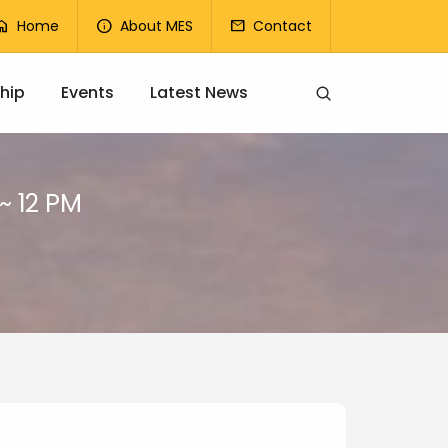
op Menu
Home
About MES
Contact
ome
info
mail
hip
Events
Latest News
~ 12 PM