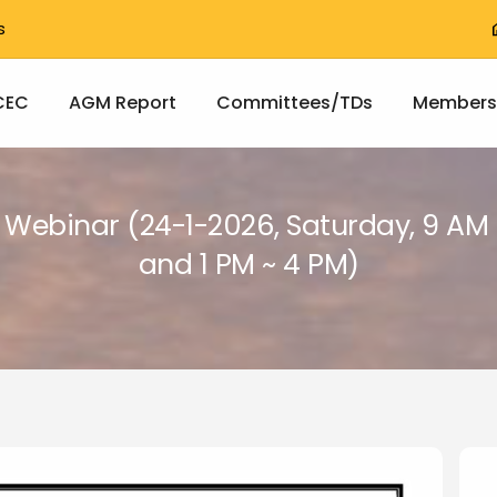
T
s
h
vigation
CEC
AGM Report
Committees/TDs
Members
 Webinar (24-1-2026, Saturday, 9 AM 
and 1 PM ~ 4 PM)