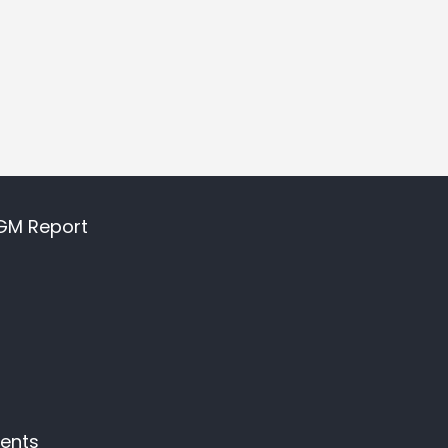
GM Report
vents