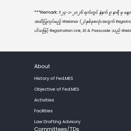
***Remark:
‼️၂၄-၁-၂၀၂၆ ရက်တွင် နံနက် ၉ နာရီ မှ နေ့လ
အထိပြုလုပ်မည့် Webinar (၂)နှစ်ခုစလုံးအတွက် Registr
ပါသဖြင့် Registration Link, ID & Passcode သည် Webina
About
History of Fed.MES
Objective of Fed.MES
Activities
Facilities
Law Drafting Advisory
Committees/TDs