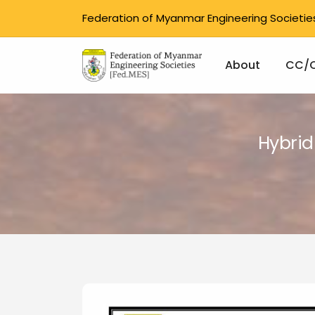
Federation of Myanmar Engineering Societie
Main na
About
CC/
Skip to main content
Hybrid